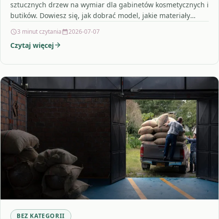
sztucznych drzew na wymiar dla gabinetów kosmetycznych i
butików. Dowiesz się, jak dobrać model, jakie materiały
wybrać…
3 minut czytania
2026-07-07
Czytaj więcej
BEZ KATEGORII