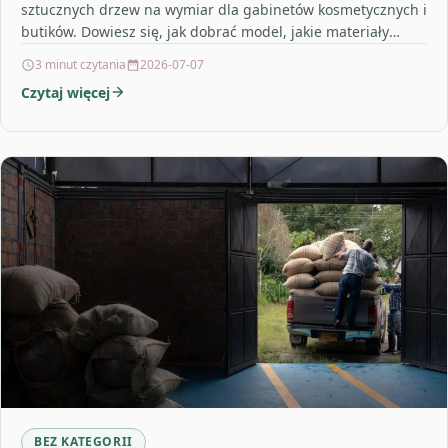
sztucznych drzew na wymiar dla gabinetów kosmetycznych i
butików. Dowiesz się, jak dobrać model, jakie materiały
wybrać…
3 minut czytania
2026-07-07
Czytaj więcej
BEZ KATEGORII